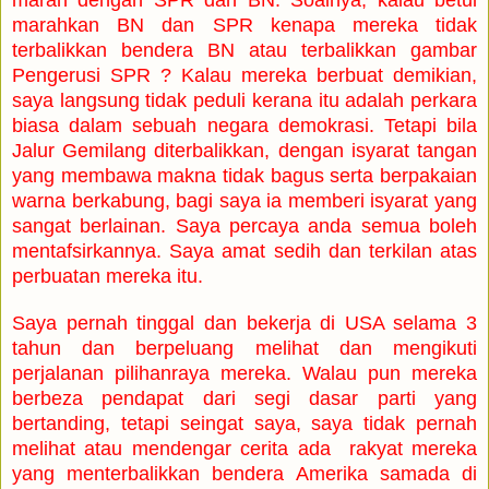
marahkan BN dan SPR kenapa mereka tidak
terbalikkan bendera BN atau
terbalikkan gambar
Pengerusi SPR
? Kalau mereka berbuat demikian,
saya langsung tidak peduli kerana itu adalah perkara
biasa dalam sebuah negara demokrasi. Tetapi bila
Jalur Gemilang diterbalikkan, dengan isyarat tangan
y
ang membawa makna t
idak bagus
serta berpakaian
war
na berkabung, bagi saya
ia memberi isyarat yang
sangat berlainan.
Saya percaya anda semua
boleh
mentaf
sirkannya.
S
a
y
a amat se
dih dan terkilan atas
perbuatan me
reka itu
.
Saya pernah tinggal dan bekerja di USA selama 3
tahun dan berpeluang melihat dan mengikuti
perjalanan pilihanraya mereka. Walau pun mereka
berbeza pendapat dari segi dasar parti yang
bertanding, tetapi seingat saya, saya tidak pernah
melihat atau mendengar cerita ada rakyat mereka
yang menterbalikkan bendera Amerika samada d
i