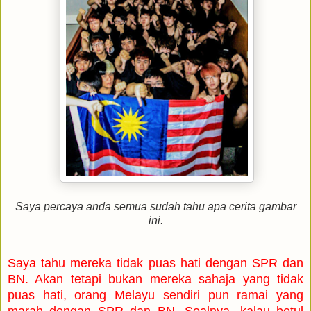
Saya percaya anda semua sudah tahu apa cerita gambar
ini.
Saya tahu mereka tidak puas hati dengan
SPR dan
BN. Akan tetapi bukan mereka sahaja yang tidak
p
uas hati
, orang Melayu sendiri pun ramai yang
marah dengan SPR dan BN. Soalnya, kalau betul